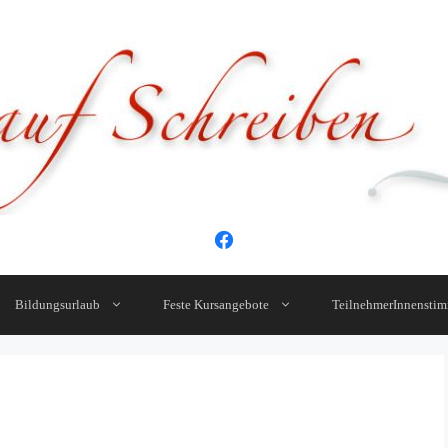
Bildungsurlaub
Feste Kursangebote
TeilnehmerInnensti