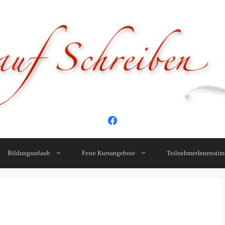
Bildungsurlaub
Feste Kursangebote
TeilnehmerInnensti