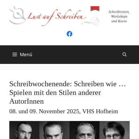
Zum
Inhalt
Schreibreisen,
Workshops
springen
und Kurse
Menü
Schreibwochenende: Schreiben wie …
Spielen mit den Stilen anderer
AutorInnen
08. und 09. November 2025, VHS Hofheim