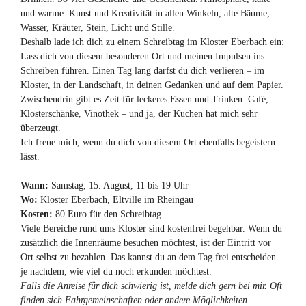
und warme. Kunst und Kreativität in allen Winkeln, alte Bäume,
Wasser, Kräuter, Stein, Licht und Stille.
Deshalb lade ich dich zu einem Schreibtag im Kloster Eberbach ein:
Lass dich von diesem besonderen Ort und meinen Impulsen ins
Schreiben führen. Einen Tag lang darfst du dich verlieren – im
Kloster, in der Landschaft, in deinen Gedanken und auf dem Papier.
Zwischendrin gibt es Zeit für leckeres Essen und Trinken: Café,
Klosterschänke, Vinothek – und ja, der Kuchen hat mich sehr
überzeugt.
Ich freue mich, wenn du dich von diesem Ort ebenfalls begeistern
lässt.
Wann:
Samstag, 15. August, 11 bis 19 Uhr
Wo:
Kloster Eberbach, Eltville im Rheingau
Kosten:
80 Euro für den Schreibtag
Viele Bereiche rund ums Kloster sind kostenfrei begehbar. Wenn du
zusätzlich die Innenräume besuchen möchtest, ist der Eintritt vor
Ort selbst zu bezahlen. Das kannst du an dem Tag frei entscheiden –
je nachdem, wie viel du noch erkunden möchtest.
Falls die Anreise für dich schwierig ist, melde dich gern bei mir. Oft
finden sich Fahrgemeinschaften oder andere Möglichkeiten.