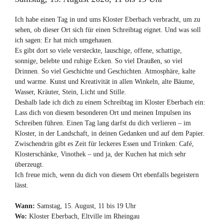
Ich habe einen Tag in und ums Kloster Eberbach verbracht, um zu
sehen, ob dieser Ort sich für einen Schreibtag eignet. Und was soll
ich sagen: Er hat mich umgehauen.
Es gibt dort so viele versteckte, lauschige, offene, schattige,
sonnige, belebte und ruhige Ecken. So viel Draußen, so viel
Drinnen. So viel Geschichte und Geschichten. Atmosphäre, kalte
und warme. Kunst und Kreativität in allen Winkeln, alte Bäume,
Wasser, Kräuter, Stein, Licht und Stille.
Deshalb lade ich dich zu einem Schreibtag im Kloster Eberbach ein:
Lass dich von diesem besonderen Ort und meinen Impulsen ins
Schreiben führen. Einen Tag lang darfst du dich verlieren – im
Kloster, in der Landschaft, in deinen Gedanken und auf dem Papier.
Zwischendrin gibt es Zeit für leckeres Essen und Trinken: Café,
Klosterschänke, Vinothek – und ja, der Kuchen hat mich sehr
überzeugt.
Ich freue mich, wenn du dich von diesem Ort ebenfalls begeistern
lässt.
Wann:
Samstag, 15. August, 11 bis 19 Uhr
Wo:
Kloster Eberbach, Eltville im Rheingau