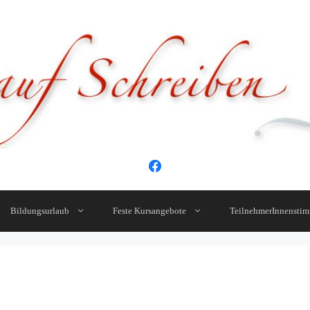
Bildungsurlaub
Feste Kursangebote
TeilnehmerInnensti